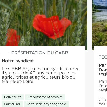
PRÉSENTATION DU GABB
TE
Notre syndicat
Par
Le GABB Anjou est un syndicat créé
l'e
il y a plus de 40 ans par et pour les
rég
agricultrices et agriculteurs bio du
Maine-et-Loire.
Par
l'e
rég
Collectivité
Etablissement scolaire
27 ja
Ferm
Particulier
Porteur de projet agricole