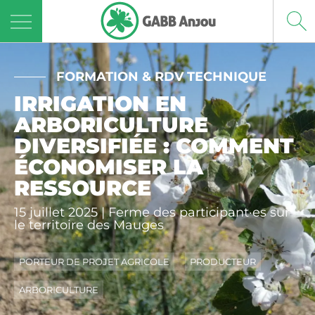
Panneau de gestion des cookies
FORMATION & RDV TECHNIQUE
IRRIGATION EN
ARBORICULTURE
DIVERSIFIÉE : COMMENT
ÉCONOMISER LA
RESSOURCE
15 juillet 2025 | Ferme des participant·es sur
le territoire des Mauges
PORTEUR DE PROJET AGRICOLE
PRODUCTEUR
ARBORICULTURE