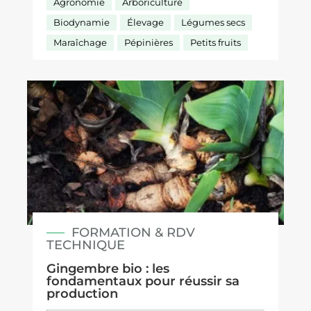
Agronomie
Arboriculture
Biodynamie
Élevage
Légumes secs
Maraîchage
Pépinières
Petits fruits
FORMATION & RDV
TECHNIQUE
Gingembre bio : les
fondamentaux pour réussir sa
production