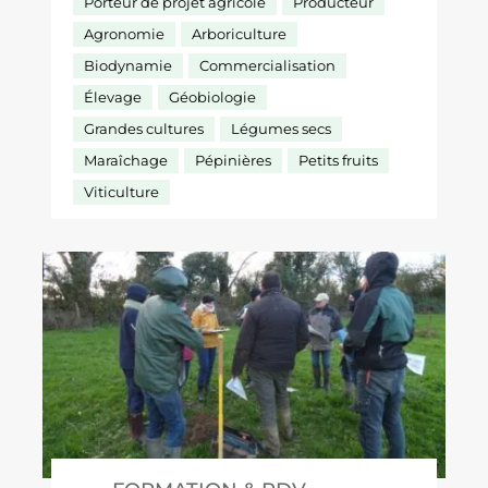
Porteur de projet agricole
Producteur
Agronomie
Arboriculture
Biodynamie
Commercialisation
Élevage
Géobiologie
Grandes cultures
Légumes secs
Maraîchage
Pépinières
Petits fruits
Viticulture